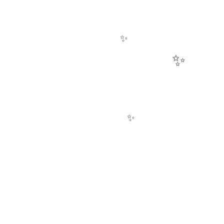
✨
✨
✨
✨